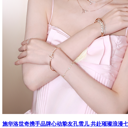
施华洛世奇携手品牌心动挚友孔雪儿 共赴璀璨浪漫