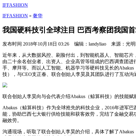
IFFASHION
IFFASHION
»
奢华
我国硬科技引全球注目 巴西考察团我国首站
发布时间
2018年10月18日 03:26 编辑：landyliao 来源：光
近年来，从大数据风控、刷脸付出，到智能机器人、智能芯片
由二十余名创业者、出资人、企业高管等组成的巴西调查团进
手、摩拜等。而以人工智能、机器学习等硬科技见长的Abakus
技），与CEO支正春、联合创始人李昊及其团队进行了互动沟
联合创始人李昊向与会代表介绍Abakus（鲸算科技）的技能赋
Abakus（鲸算科技）作为全球抢先的科技企业，2016年进
能，协助巴西七大银行供给技能和获客效劳，完结了金融交易功
融效劳。
沟通现场，听取了联合创始人李昊的介绍，具体了解了Abak