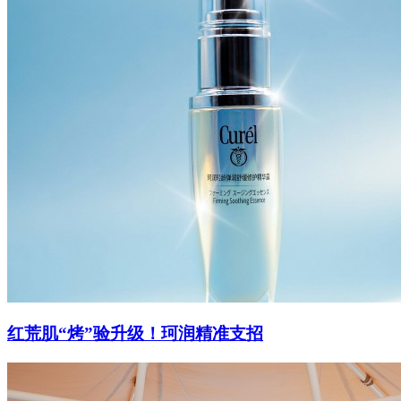
红荒肌“烤”验升级！珂润精准支招