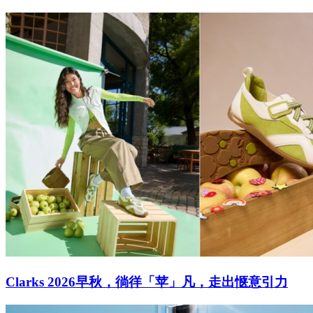
Clarks 2026早秋，徜徉「苹」凡，走出惬意引力