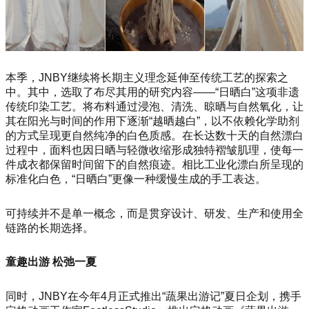
本季，JNBY继续将长期主义理念延伸至传统工艺的探索之
中。其中，选取了布尽其用的研究内容——“日晒白”这项非遗
传统印染工艺。将布料通过浸泡、清洗、晾晒与自然氧化，让
其在阳光与时间的作用下逐渐“越晒越白”，以不依赖化学助剂
的方式呈现更自然纯净的白色质感。在长达数十天的自然漂白
过程中，面料也因日晒与轻微收缩形成独特褶皱肌理，使每一
件成衣都保留时间留下的自然痕迹。相比工业化漂白所呈现的
标准化白色，“日晒白”更像一种缓慢生成的手工表达。
可持续并不是单一概念，而是贯穿设计、研发、生产和使用全
链路的长期选择。
童趣出游 松弛一夏
同时，JNBY在今年4月正式推出“蔬果出游记”夏日企划，携手