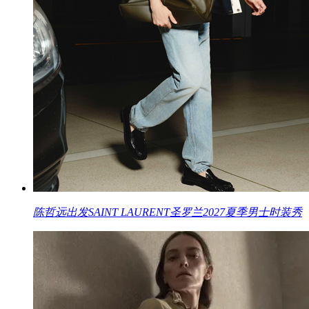
陈哲远出发SAINT LAURENT圣罗兰2027夏季男士时装秀