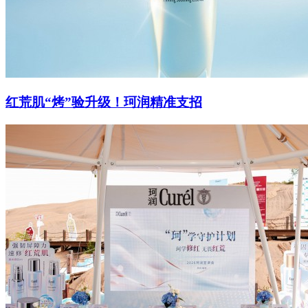
红荒肌“烤”验升级！珂润精准支招