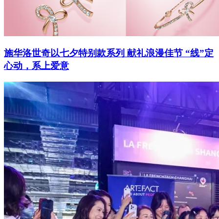
施华洛世奇以七夕特别款系列 献礼浪漫佳节 “线”定
心动，系上爱意