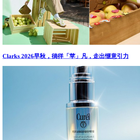
Clarks 2026早秋，徜徉「苹」凡，走出惬意引力