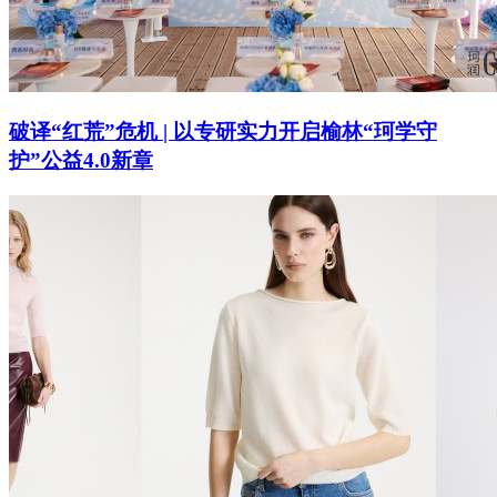
破译“红荒”危机 | 以专研实力开启榆林“珂学守
护”公益4.0新章