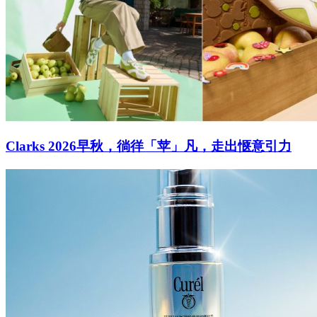
Clarks 2026早秋，徜徉「苹」凡，走出惬意引力