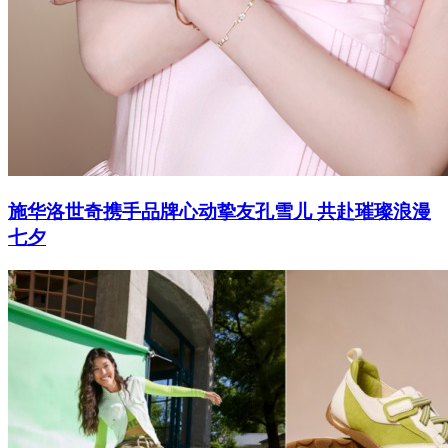
施华洛世奇携手品牌心动挚友孔雪儿 共赴璀璨浪漫
七夕