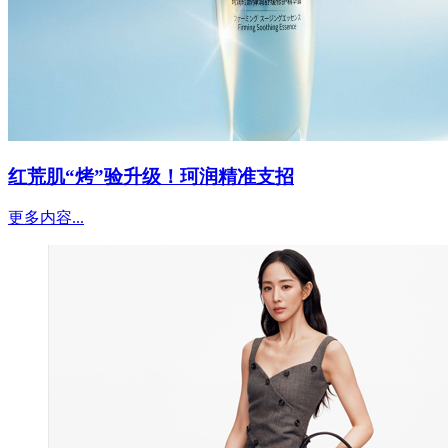
红荒肌“烤”验升级！珂润精准支招
更多内容...