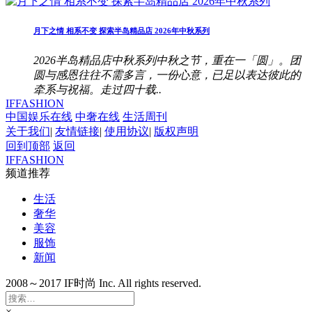
月下之情 相系不变 探索半岛精品店 2026年中秋系列
2026半岛精品店中秋系列中秋之节，重在一「圆」。团
圆与感恩往往不需多言，一份心意，已足以表达彼此的
牵系与祝福。走过四十载..
IFFASHION
中国娱乐在线
中奢在线
生活周刊
关于我们
|
友情链接
|
使用协议
|
版权声明
回到顶部
返回
IFFASHION
频道推荐
生活
奢华
美容
服饰
新闻
2008～2017 IF时尚 Inc. All rights reserved.
×