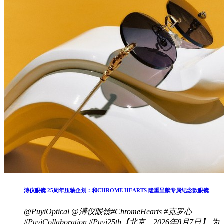
溥仪眼镜 25周年压轴企划：和CHROME HEARTS 隆重呈献专属纪念款眼镜
@PuyiOptical @溥仪眼镜#ChromeHearts #克罗心
#PuyiCollaboration #Puyi25th【北京，2026年8月7日】 为