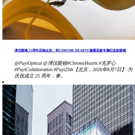
溥仪眼镜 25周年压轴企划：和CHROME HEARTS 隆重呈献专属纪念款眼镜
@PuyiOptical @溥仪眼镜#ChromeHearts #克罗心
#PuyiCollaboration #Puyi25th【北京，2026年8月7日】 为
庆祝成立 25 周年，奢..