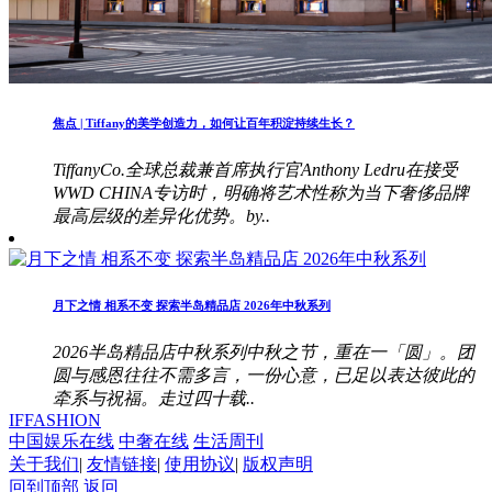
焦点 | Tiffany的美学创造力，如何让百年积淀持续生长？
TiffanyCo.全球总裁兼首席执行官Anthony Ledru在接受
WWD CHINA专访时，明确将艺术性称为当下奢侈品牌
最高层级的差异化优势。by..
月下之情 相系不变 探索半岛精品店 2026年中秋系列
2026半岛精品店中秋系列中秋之节，重在一「圆」。团
圆与感恩往往不需多言，一份心意，已足以表达彼此的
牵系与祝福。走过四十载..
IFFASHION
中国娱乐在线
中奢在线
生活周刊
关于我们
|
友情链接
|
使用协议
|
版权声明
回到顶部
返回