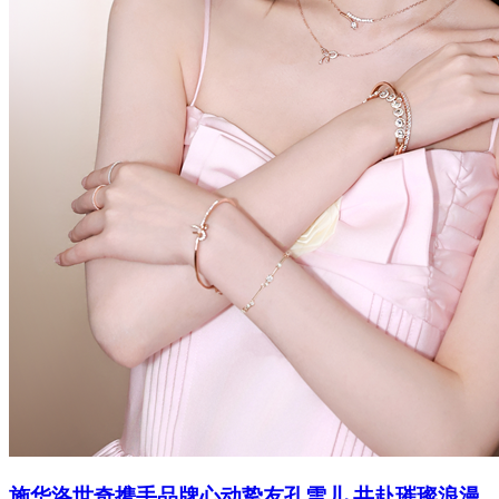
施华洛世奇携手品牌心动挚友孔雪儿 共赴璀璨浪漫