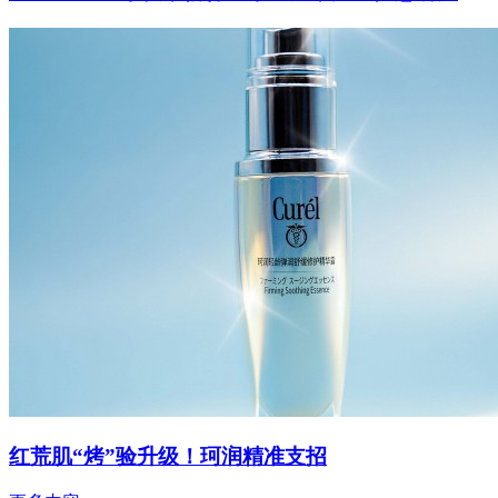
红荒肌“烤”验升级！珂润精准支招