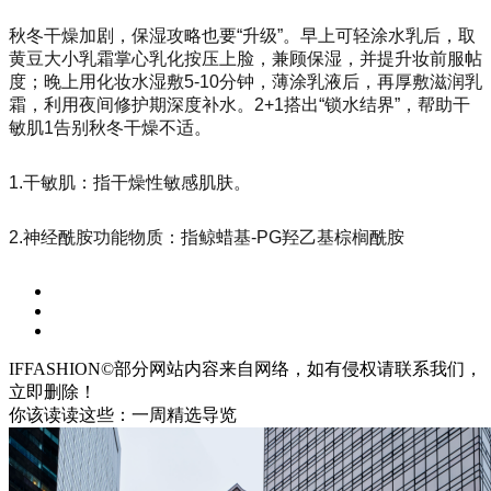
秋冬干燥加剧，保湿攻略也要“升级”。早上可轻涂水乳后，取
黄豆大小乳霜掌心乳化按压上脸，兼顾保湿，并提升妆前服帖
度；晚上用化妆水湿敷5-10分钟，薄涂乳液后，再厚敷滋润乳
霜，利用夜间修护期深度补水。2+1搭出“锁水结界”，帮助干
敏肌1告别秋冬干燥不适。
1.干敏肌：指干燥性敏感肌肤。
2.神经酰胺功能物质：指鲸蜡基-PG羟乙基棕榈酰胺
IFFASHION©部分网站内容来自网络，如有侵权请联系我们，
立即删除！
你该读读这些：一周精选导览