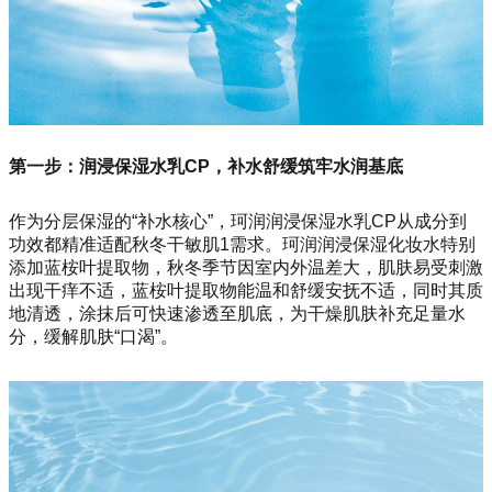
第一步：润浸保湿水乳CP，补水舒缓筑牢水润基底
作为分层保湿的“补水核心”，珂润润浸保湿水乳CP从成分到
功效都精准适配秋冬干敏肌1需求。珂润润浸保湿化妆水特别
添加蓝桉叶提取物，秋冬季节因室内外温差大，肌肤易受刺激
出现干痒不适，蓝桉叶提取物能温和舒缓安抚不适，同时其质
地清透，涂抹后可快速渗透至肌底，为干燥肌肤补充足量水
分，缓解肌肤“口渴”。