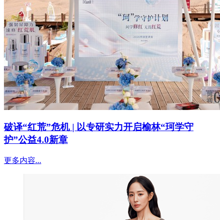
破译“红荒”危机 | 以专研实力开启榆林“珂学守
护”公益4.0新章
更多内容...