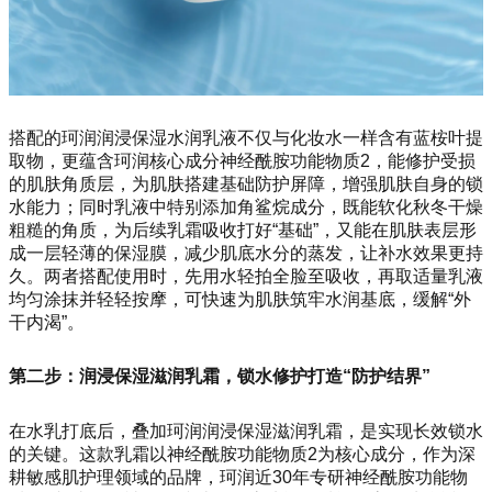
搭配的珂润润浸保湿水润乳液不仅与化妆水一样含有蓝桉叶提
取物，更蕴含珂润核心成分神经酰胺功能物质2，能修护受损
的肌肤角质层，为肌肤搭建基础防护屏障，增强肌肤自身的锁
水能力；同时乳液中特别添加角鲨烷成分，既能软化秋冬干燥
粗糙的角质，为后续乳霜吸收打好“基础”，又能在肌肤表层形
成一层轻薄的保湿膜，减少肌底水分的蒸发，让补水效果更持
久。两者搭配使用时，先用水轻拍全脸至吸收，再取适量乳液
均匀涂抹并轻轻按摩，可快速为肌肤筑牢水润基底，缓解“外
干内渴”。
第二步：润浸保湿滋润乳霜，锁水修护打造“防护结界”
在水乳打底后，叠加珂润润浸保湿滋润乳霜，是实现长效锁水
的关键。这款乳霜以神经酰胺功能物质2为核心成分，作为深
耕敏感肌护理领域的品牌，珂润近30年专研神经酰胺功能物