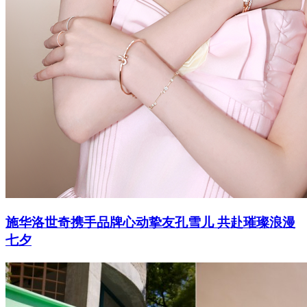
施华洛世奇携手品牌心动挚友孔雪儿 共赴璀璨浪漫
七夕