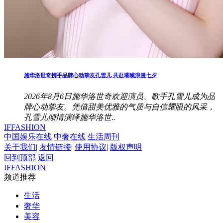
施华洛世奇携手品牌心动挚友孔雪儿 共赴璀璨浪漫七夕
2026年8月6日施华洛世奇欢迎演员、歌手孔雪儿成为品
牌心动挚友。凭借甜美优雅的气质与自信耀眼的风采，
孔雪儿倾情演绎施华洛世..
IFFASHION
中国娱乐在线
中奢在线
生活周刊
关于我们
|
友情链接
|
使用协议
|
版权声明
回到顶部
返回
IFFASHION
频道推荐
生活
奢华
美容