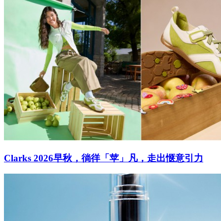
Clarks 2026早秋，徜徉「苹」凡，走出惬意引力