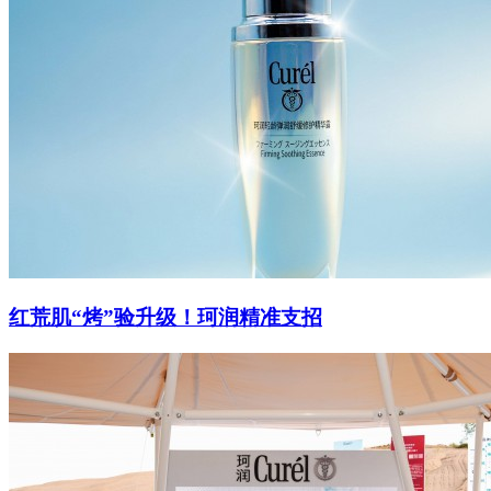
红荒肌“烤”验升级！珂润精准支招