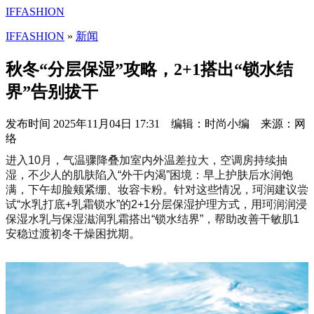
IFFASHION
IFFASHION
»
新闻
秋冬“分层保湿”攻略，2+1搭出“锁水结
界”告别拔干
发布时间
2025年11月04日 17:31 编辑：时尚小编 来源：网
络
进入10月，气温骤降叠加室内外温差拉大，空调房持续抽
湿，不少人的肌肤陷入“外干内渴”困境：早上护肤后水润饱
满，下午却脸颊紧绷、妆容卡粉。针对这些情况，珂润建议尝
试“水乳打底+乳霜锁水”的2+1分层保湿护理方式，用珂润润浸
保湿水乳与保湿滋润乳霜搭出“锁水结界”，帮助改善干敏肌1
安稳过渡初冬干燥困扰期。