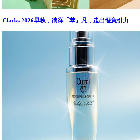
Clarks 2026早秋，徜徉「苹」凡，走出惬意引力