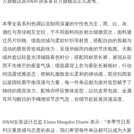
方旗舰店及H&M 拼多多官方旗舰店正式发售。
本季女装系列色调以克制而深邃的中性色为主，黑、白、灰、
酒红与苔绿相互交织，于不同面料间折射出细微层次，面料通
过亮片织物、缎面丝绒与柔软针织等材质，搭配自由的剪裁与
流动的廓形营造戏剧张力，呈现华丽而内敛的节庆氛围。天鹅
绒外套以轻盈光泽铺陈夜色时分，搭配同材质长裤，展现从容
而不失锋芒的夜宴气场；缎面露背上衣与垂坠长裤相衬，行动
间流露优雅姿态；褶裥礼服散发出柔和的律动感，双排扣西装
以挺阔轮廓平衡浪漫与力量，每一件单品都为派对造型赋予了
独特的视觉张力。配饰亦呼应整体造型，以仿皮草包袋、金属
耳环与醒目的手镯增添节庆气息，在细节处延展浪漫温度。
H&M女装设计总监 Eliana Masgalos Duarte 表示：“本季节日系
列注重质感与态度的表达，我们希望每件单品都可以成为大家