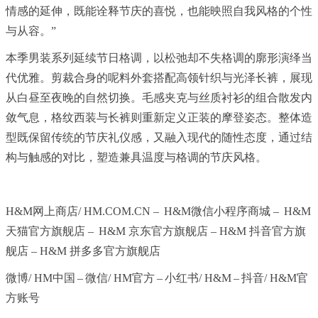
情感的延伸，既能诠释节庆的喜悦，也能映照自我风格的个性
与从容。”
本季男装系列延续节日格调，以松弛却不失格调的廓形演绎当
代优雅。剪裁合身的呢料外套搭配高领针织与光泽长裤，展现
从白昼至夜晚的自然切换。毛感夹克与丝质衬衫的组合散发内
敛气息，格纹西装与长裤则重新定义正装的摩登姿态。整体造
型既保留传统的节庆礼仪感，又融入现代的随性态度，通过结
构与触感的对比，塑造兼具温度与格调的节庆风格。
H&M网上商店/ HM.COM.CN – H&M微信小程序商城 – H&M
天猫官方旗舰店 – H&M 京东官方旗舰店 – H&M 抖音官方旗
舰店 – H&M 拼多多官方旗舰店
微博/ HM中国 – 微信/ HM官方 – 小红书/ H&M – 抖音/ H&M官
方账号