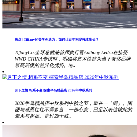
焦点 | Tiffany的美学创造力，如何让百年积淀持续生长？
TiffanyCo.全球总裁兼首席执行官Anthony Ledru在接受
WWD CHINA专访时，明确将艺术性称为当下奢侈品牌
最高层级的差异化优势。by..
月下之情 相系不变 探索半岛精品店 2026年中秋系列
2026半岛精品店中秋系列中秋之节，重在一「圆」。团
圆与感恩往往不需多言，一份心意，已足以表达彼此的
牵系与祝福。走过四十载..