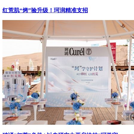
红荒肌“烤”验升级！珂润精准支招