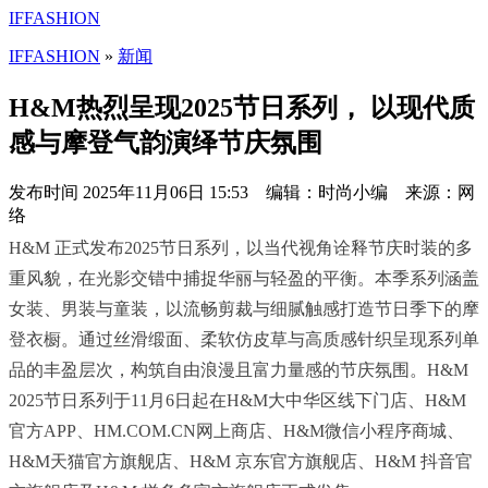
IFFASHION
IFFASHION
»
新闻
H&M热烈呈现2025节日系列， 以现代质
感与摩登气韵演绎节庆氛围
发布时间
2025年11月06日 15:53 编辑：时尚小编 来源：网
络
H&M 正式发布2025节日系列，以当代视角诠释节庆时装的多
重风貌，在光影交错中捕捉华丽与轻盈的平衡。本季系列涵盖
女装、男装与童装，以流畅剪裁与细腻触感打造节日季下的摩
登衣橱。通过丝滑缎面、柔软仿皮草与高质感针织呈现系列单
品的丰盈层次，构筑自由浪漫且富力量感的节庆氛围。H&M
2025节日系列于11月6日起在H&M大中华区线下门店、H&M
官方APP、HM.COM.CN网上商店、H&M微信小程序商城、
H&M天猫官方旗舰店、H&M 京东官方旗舰店、H&M 抖音官