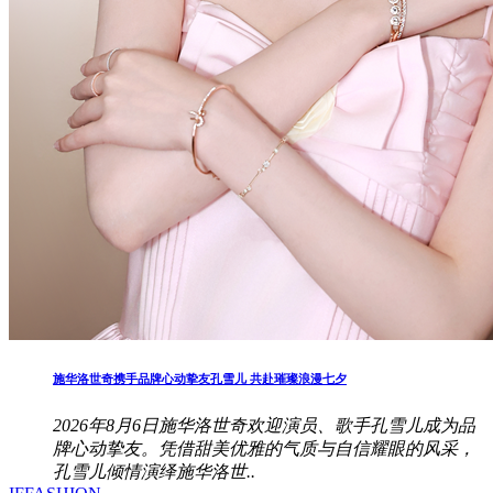
施华洛世奇携手品牌心动挚友孔雪儿 共赴璀璨浪漫七夕
2026年8月6日施华洛世奇欢迎演员、歌手孔雪儿成为品
牌心动挚友。凭借甜美优雅的气质与自信耀眼的风采，
孔雪儿倾情演绎施华洛世..