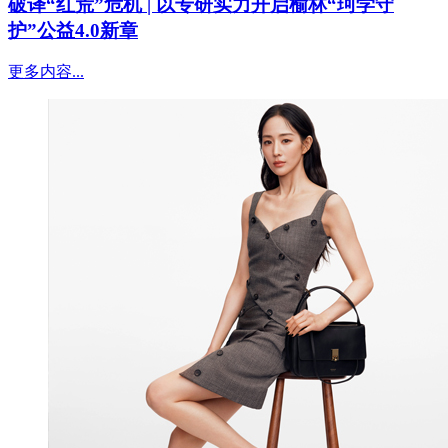
破译“红荒”危机 | 以专研实力开启榆林“珂学守
护”公益4.0新章
更多内容...