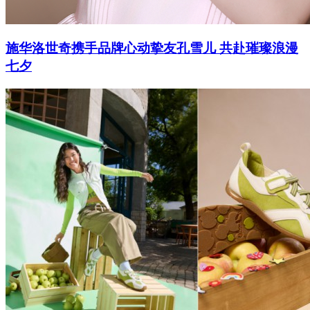
施华洛世奇携手品牌心动挚友孔雪儿 共赴璀璨浪漫
七夕