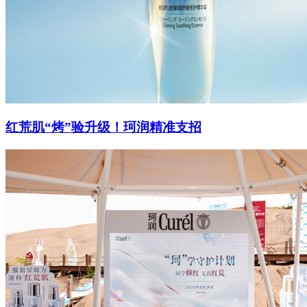
红荒肌“烤”验升级！珂润精准支招