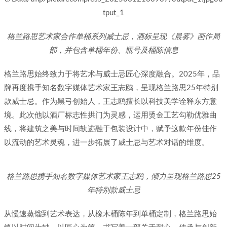
格兰路思艺术家合作单桶系列威士忌，
酒标呈现《晨雾》画作局
部，并包含单桶年份、瓶号及桶陈信息
格兰路思始终致力于将艺术与威士忌匠心深度融合。2025年，品
牌再度携手知名数字媒体艺术家王志鸥，呈现格兰路思25年特别
款威士忌。作为黑弓创始人，王志鸥擅长以科技美学诠释东方意
境。此次他以酒厂标志性拱门为灵感，运用烫金工艺勾勒优雅曲
线，将建筑之美与时间轨迹融于包装设计中，赋予这款年份佳作
以流动的艺术灵魂，进一步拓展了威士忌与艺术对话的维度。
格兰路思携手知名数字媒体艺术家王志鸥，倾力呈现格兰路思25
年特别款威士忌
从慢速蒸馏到艺术表达，从橡木桶陈年到单桶定制，格兰路思始