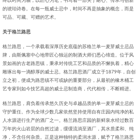
终以时间为轴，以匠心为笔，书写着一部关于耐心、传承与创新
的琥珀诗卷。在每一瓶威士忌中，时间不再是抽象的概念，而是
可品、可藏、可赠的艺术。
关于格兰路思
格兰路思，一个承载着深厚历史底蕴的苏格兰单一麦芽威士忌品
牌，由斯佩塞中心地带匠心独运的制酒大师们悉心缔造。位于风
景如画的古老路思镇，秉承对传统工艺和品质的不懈执着，精心
雕琢出每一滴醇厚的威士忌。格兰路思酒厂成立于1879年，自创
立之初，便成为路思镇不可或缺的重要部分，从最初的橡木桶工
艺专家到如今技艺高超的威士忌制造商，代代相传，不断精进。
格兰路思，肩负着传承悠久历史与卓越品质的单一麦芽威士忌的
守护重任。作为全球少数几家依然坚持使用自有庄园内纯净的私
人水源进行生产的酒厂之一。格兰路思庄园的新鲜泉水经过数百
万年的火山岩层的自然过滤，缓缓流淌至酒厂，其水质柔和、纯
净，不含任何杂质。正是这种独特的柔润水源，赋予了格兰路思