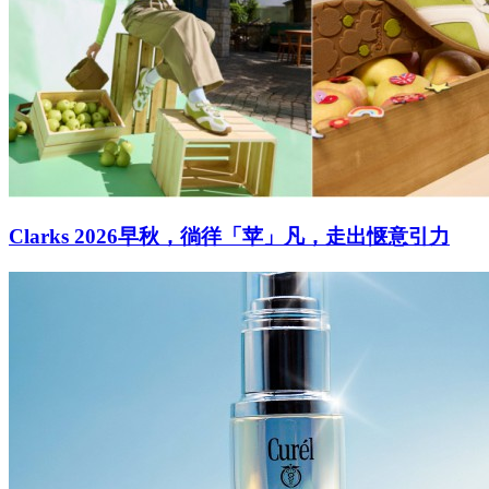
Clarks 2026早秋，徜徉「苹」凡，走出惬意引力