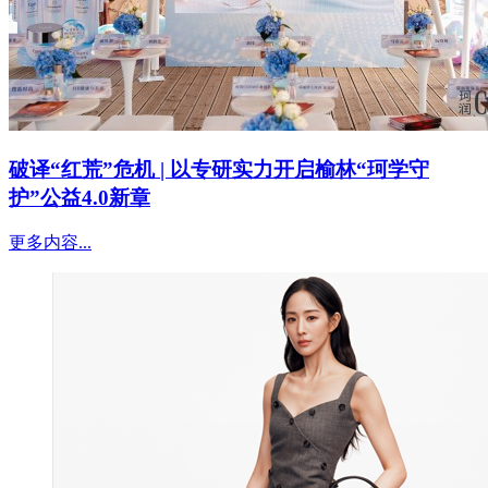
破译“红荒”危机 | 以专研实力开启榆林“珂学守
护”公益4.0新章
更多内容...