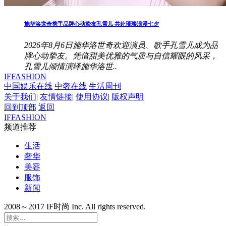
施华洛世奇携手品牌心动挚友孔雪儿 共赴璀璨浪漫七夕
2026年8月6日施华洛世奇欢迎演员、歌手孔雪儿成为品
牌心动挚友。凭借甜美优雅的气质与自信耀眼的风采，
孔雪儿倾情演绎施华洛世..
IFFASHION
中国娱乐在线
中奢在线
生活周刊
关于我们
|
友情链接
|
使用协议
|
版权声明
回到顶部
返回
IFFASHION
频道推荐
生活
奢华
美容
服饰
新闻
2008～2017 IF时尚 Inc. All rights reserved.