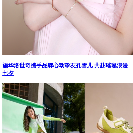
施华洛世奇携手品牌心动挚友孔雪儿 共赴璀璨浪漫
七夕