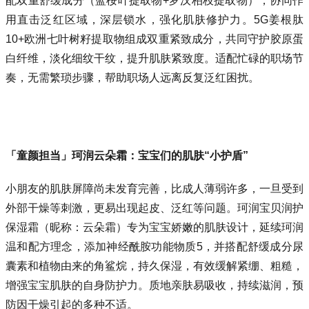
配双重舒缓成分（蓝桉叶提取物+罗汉柏枝提取物），协同作
用直击泛红区域，深层锁水，强化肌肤修护力。5G姜根肽
10+欧洲七叶树籽提取物组成双重紧致成分，共同守护胶原蛋
白纤维，淡化细纹干纹，提升肌肤紧致度。适配忙碌的职场节
奏，无需繁琐步骤，帮助职场人远离反复泛红困扰。
「童颜担当」珂润云朵霜：宝宝们的肌肤“小护盾”
小朋友的肌肤屏障尚未发育完善，比成人薄弱许多，一旦受到
外部干燥等刺激，更易出现起皮、泛红等问题。珂润宝贝润护
保湿霜（昵称：云朵霜）专为宝宝娇嫩的肌肤设计，延续珂润
温和配方理念，添加神经酰胺功能物质5，并搭配舒缓成分尿
囊素和植物由来的角鲨烷，持久保湿，有效缓解紧绷、粗糙，
增强宝宝肌肤的自身防护力。质地亲肤易吸收，持续滋润，预
防因干燥引起的多种不适。