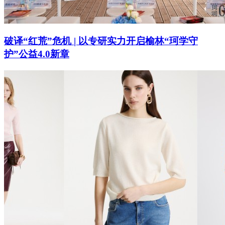
破译“红荒”危机 | 以专研实力开启榆林“珂学守
护”公益4.0新章