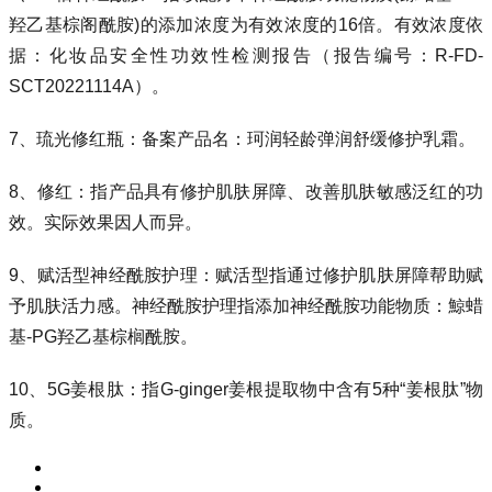
羟乙基棕阁酰胺)的添加浓度为有效浓度的16倍。有效浓度依
据：化妆品安全性功效性检测报告（报告编号：R-FD-
SCT20221114A）。
7、琉光修红瓶：备案产品名：珂润轻龄弹润舒缓修护乳霜。
8、修红：指产品具有修护肌肤屏障、改善肌肤敏感泛红的功
效。实际效果因人而异。
9、赋活型神经酰胺护理：赋活型指通过修护肌肤屏障帮助赋
予肌肤活力感。神经酰胺护理指添加神经酰胺功能物质：鯨蜡
基-PG羟乙基棕榈酰胺。
10、5G姜根肽：指G-ginger姜根提取物中含有5种“姜根肽”物
质。