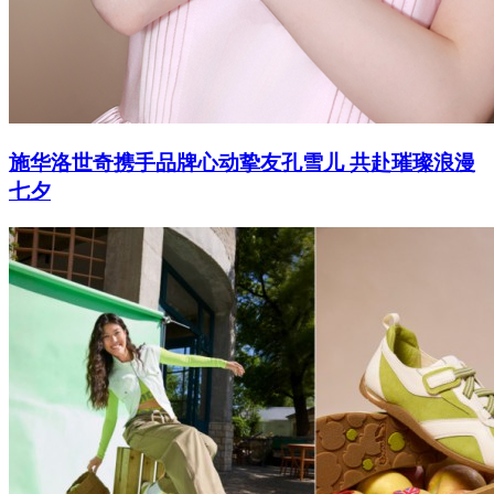
施华洛世奇携手品牌心动挚友孔雪儿 共赴璀璨浪漫
七夕