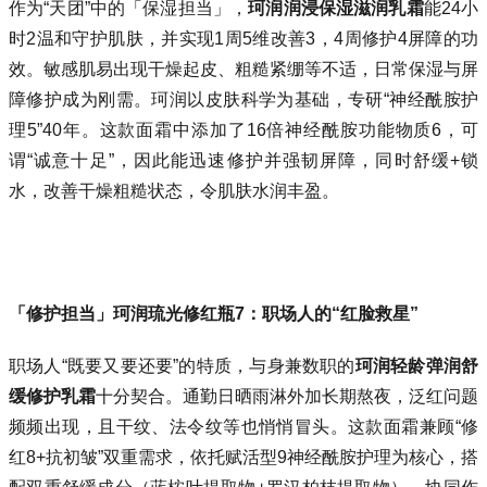
作为“天团”中的「保湿担当」，
珂润润浸保湿滋润乳霜
能24小
时2温和守护肌肤，并实现1周5维改善3，4周修护4屏障的功
效。敏感肌易出现干燥起皮、粗糙紧绷等不适，日常保湿与屏
障修护成为刚需。珂润以皮肤科学为基础，专研“神经酰胺护
理5”40年。这款面霜中添加了16倍神经酰胺功能物质6，可
谓“诚意十足”，因此能迅速修护并强韧屏障，同时舒缓+锁
水，改善干燥粗糙状态，令肌肤水润丰盈。
「修护担当」珂润琉光修红瓶7：职场人的“红脸救星”
职场人“既要又要还要”的特质，与身兼数职的
珂润轻龄弹润舒
缓修护乳霜
十分契合。通勤日晒雨淋外加长期熬夜，泛红问题
频频出现，且干纹、法令纹等也悄悄冒头。这款面霜兼顾“修
红8+抗初皱”双重需求，依托赋活型9神经酰胺护理为核心，搭