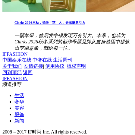
Clarks 2026早秋，徜徉「苹」凡，走出惬意引力
一颗苹果，曾启发牛顿发现万有引力。本季，也成为
Clarks 2026秋冬系列的创作母题品牌从自身基因中提炼
出苹果意象，献给每一位..
IFFASHION
中国娱乐在线
中奢在线
生活周刊
关于我们
|
友情链接
|
使用协议
|
版权声明
回到顶部
返回
IFFASHION
频道推荐
生活
奢华
美容
服饰
新闻
2008～2017 IF时尚 Inc. All rights reserved.