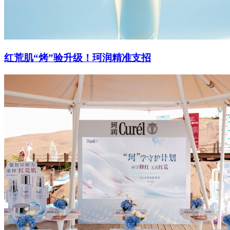
红荒肌“烤”验升级！珂润精准支招