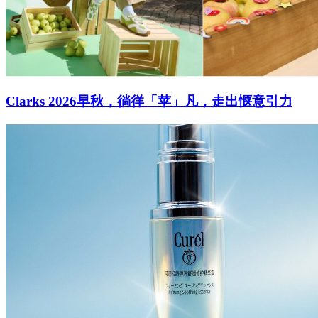
Clarks 2026早秋，徜徉「苹」凡，走出惬意引力