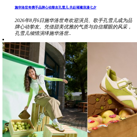
施华洛世奇携手品牌心动挚友孔雪儿 共赴璀璨浪漫七夕
2026年8月6日施华洛世奇欢迎演员、歌手孔雪儿成为品
牌心动挚友。凭借甜美优雅的气质与自信耀眼的风采，
孔雪儿倾情演绎施华洛世..