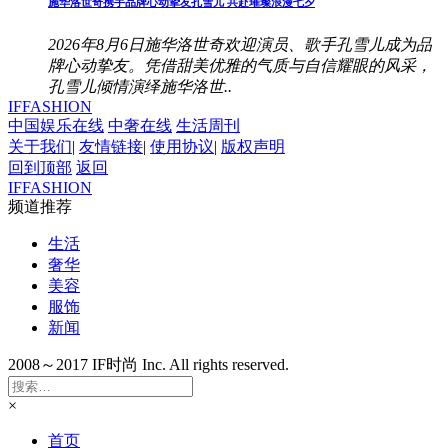
施华洛世奇携手品牌心动挚友孔雪儿 共赴璀璨浪漫七夕
2026年8月6日施华洛世奇欢迎演员、歌手孔雪儿成为品
牌心动挚友。凭借甜美优雅的气质与自信耀眼的风采，
孔雪儿倾情演绎施华洛世..
IFFASHION
中国娱乐在线
中奢在线
生活周刊
关于我们
|
友情链接
|
使用协议
|
版权声明
回到顶部
返回
IFFASHION
频道推荐
生活
奢华
美容
服饰
新闻
2008～2017 IF时尚 Inc. All rights reserved.
×
首页