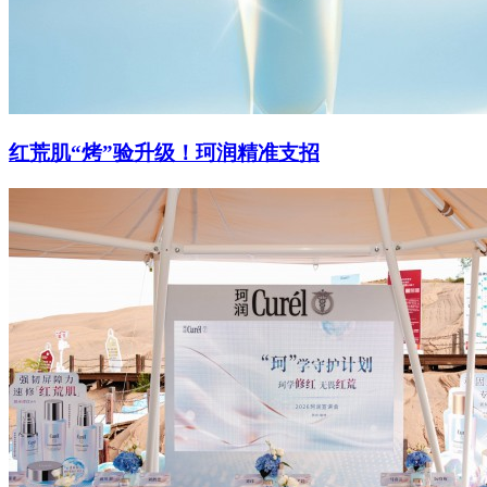
红荒肌“烤”验升级！珂润精准支招