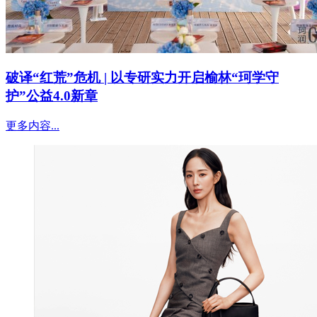
破译“红荒”危机 | 以专研实力开启榆林“珂学守
护”公益4.0新章
更多内容...