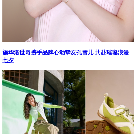
施华洛世奇携手品牌心动挚友孔雪儿 共赴璀璨浪漫
七夕