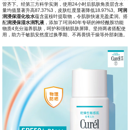
管齐下。经第三方科学实测，使用24小时后肌肤角质层含水
量均值显著升高87.37%3，皮肤红度显著降低18.97%3
。
珂润
润浸保湿化妆水
蕴含蓝桉叶提取物，令肌肤快速充盈柔润
。
搭
配
润浸保湿水润乳液
，添加了珂润40年专研的
神经酰胺功能
物质4充分滋养肌肤，
呵护和强韧肌肤屏障。坚持两者搭配使
用，助力干敏肌安然度过换季期、不再畏惧干燥等外部刺激。