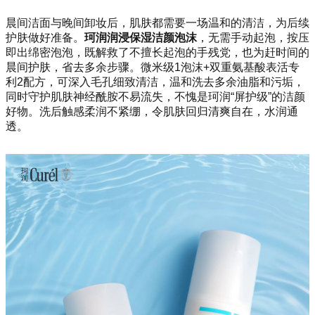
晨间洁面与晚间卸妆后，
肌肤都需要一场温和的清洁，为后续
护肤做好准备。
珂润润浸
保湿洁颜泡沫
，
无需手动起泡，按压
即出绵密泡泡，既解救了不擅长起泡的手残党，也为赶时间的
晨间护肤，省去多余步骤。
微米级1泡沫+双重氨基酸表活专
利2配方，可深入毛孔细致清洁，温和
洗去多余油脂和污垢，
同时守护肌肤神经酰胺不易流失，不愧是珂润“屏护级”的洁颜
好物。洗后触感柔润不紧绷，令肌肤回归清爽自在，水润通
透。