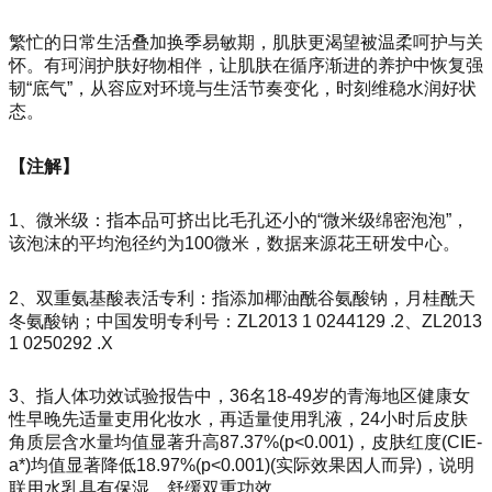
繁忙的日常生活叠加换季易敏期，肌肤更渴望被温柔呵护与关
怀。有珂润护肤好物相伴，
让肌肤在循序渐进的养护中恢复强
韧“底气”，从容应对环境与生活节奏变化，时刻维稳水润好状
态。
【注解】
1、微米级：指本品可挤出比毛孔还小的“微米级绵密泡泡”，
该泡沫的平均泡径约为100微米，数据来源花王研发中心。
2、双重氨基酸表活专利：指添加椰油酰谷氨酸钠，月桂酰天
冬氨酸钠；中国发明专利号：ZL2013 1 0244129 .2、ZL2013
1 0250292 .X
3、指人体功效试验报告中，36名18-49岁的青海地区健康女
性早晚先适量吏用化妆水，再适量使用乳液，24小时后皮肤
角质层含水量均值显著升高87.37%(p<0.001)，皮肤红度(CIE-
a*)均值显著降低18.97%(p<0.001)(实际效果因人而异)，说明
联用水乳具有保湿，舒缓双重功效。