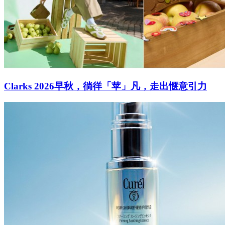
Clarks 2026早秋，徜徉「苹」凡，走出惬意引力