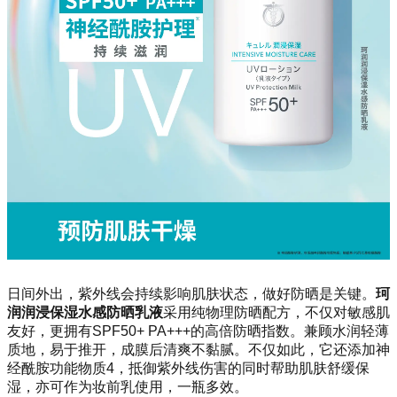
日间外出，紫外线会持续影响肌肤状态，做好防晒是关键。
珂
润润浸保湿水感防晒乳液
采用纯物理防晒配方，不仅对敏感肌
友好，更拥有SPF50+ PA+++的高倍防晒指数。兼顾水润轻薄
质地，易于推开，成膜后清爽不黏腻。不仅如此，它还添加
神
经酰胺功能物质4
，抵御紫外线伤害的同时
帮助肌肤舒缓保
湿，亦可作为妆前乳使用，一瓶多效。