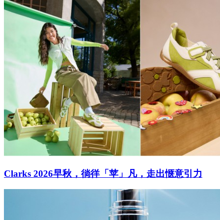
Clarks 2026早秋，徜徉「苹」凡，走出惬意引力