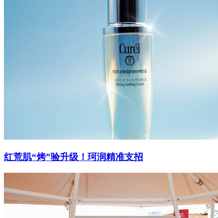
红荒肌“烤”验升级！珂润精准支招