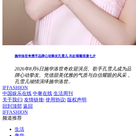
施华洛世奇携手品牌心动挚友孔雪儿 共赴璀璨浪漫七夕
2026年8月6日施华洛世奇欢迎演员、歌手孔雪儿成为品
牌心动挚友。凭借甜美优雅的气质与自信耀眼的风采，
孔雪儿倾情演绎施华洛世..
IFFASHION
中国娱乐在线
中奢在线
生活周刊
关于我们
|
友情链接
|
使用协议
|
版权声明
回到顶部
返回
IFFASHION
频道推荐
生活
奢华