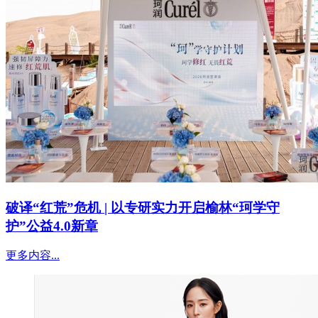
破译“红荒”危机 | 以专研实力开启榆林“珂学守
护”公益4.0新章
更多内容...