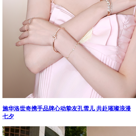
施华洛世奇携手品牌心动挚友孔雪儿 共赴璀璨浪漫
七夕