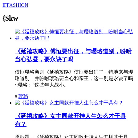
IFFASHION
{$kw
《延禧攻略》傅恒要出征，与璎珞道别，吩咐
当心弘昼，要永诀了吗
傅恒璎珞离别《延禧攻略》傅恒要出征了，特地来与璎
珞道别，并吩咐璎珞要当心和亲王，这一别是永诀了吗
~璎珞：“这些年大战小..
#
璎珞
《延禧攻略》女主同款开挂人生怎么才干具
有？
原标题：《延禧攻略》女主同款开挂人生怎样才干具