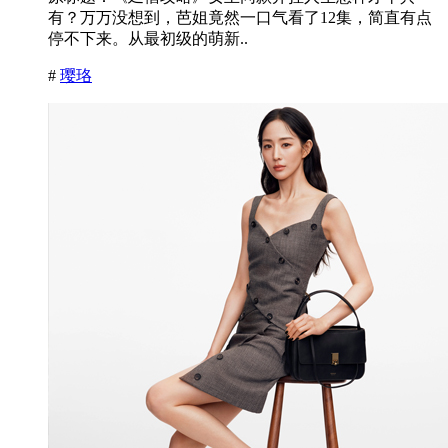
有？万万没想到，芭姐竟然一口气看了12集，简直有点
停不下来。从最初级的萌新..
#
璎珞