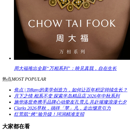
周大福推出全新“万相系列”：映见真我，自在生长
热点
MOST POPULAR
焦点 | Tiffany的美学创造力，如何让百年积淀持续生长？
月下之情 相系不变 探索半岛精品店 2026年中秋系列
施华洛世奇携手品牌心动挚友孔雪儿 共赴璀璨浪漫七夕
Clarks 2026早秋，徜徉「苹」凡，走出惬意引力
红荒肌“烤”验升级！珂润精准支招
大家都在看