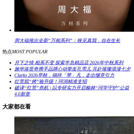
周大福推出全新“万相系列”：映见真我，自在生长
热点
MOST POPULAR
月下之情 相系不变 探索半岛精品店 2026年中秋系列
施华洛世奇携手品牌心动挚友孔雪儿 共赴璀璨浪漫七夕
Clarks 2026早秋，徜徉「苹」凡，走出惬意引力
红荒肌“烤”验升级！珂润精准支招
破译“红荒”危机 | 以专研实力开启榆林“珂学守护”公益
4.0新章
大家都在看