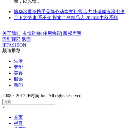
新，以先锋..
施华洛世奇携手品牌心动挚友孔雪儿 共赴璀璨浪漫七夕
月下之情 相系不变 探索半岛精品店 2026年中秋系列
关于我们
|
友情链接
|
使用协议
|
版权声明
回到顶部
返回
IFFASHION
频道推荐
生活
奢华
美容
服饰
新闻
2008～2017 IF时尚 Inc. All rights reserved.
×
首页
栏目